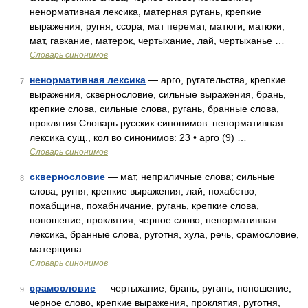
ненормативная лексика, матерная ругань, крепкие
выражения, ругня, ссора, мат перемат, матюги, матюки,
мат, гавкание, матерок, чертыхание, лай, чертыханье …
Словарь синонимов
ненормативная лексика
— арго, ругательства, крепкие
7
выражения, сквернословие, сильные выражения, брань,
крепкие слова, сильные слова, ругань, бранные слова,
проклятия Словарь русских синонимов. ненормативная
лексика сущ., кол во синонимов: 23 • арго (9) …
Словарь синонимов
сквернословие
— мат, неприличные слова; сильные
8
слова, ругня, крепкие выражения, лай, похабство,
похабщина, похабничание, ругань, крепкие слова,
поношение, проклятия, черное слово, ненормативная
лексика, бранные слова, руготня, хула, речь, срамословие,
матерщина …
Словарь синонимов
срамословие
— чертыхание, брань, ругань, поношение,
9
черное слово, крепкие выражения, проклятия, руготня,