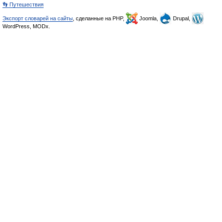
👣 Путешествия
Экспорт словарей на сайты
, сделанные на PHP,
Joomla,
Drupal,
WordPress, MODx.