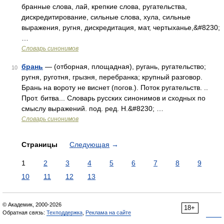
бранные слова, лай, крепкие слова, ругательства,
дискредитирование, сильные слова, хула, сильные
выражения, ругня, дискредитация, мат, чертыханье,&#8230;
…
Словарь синонимов
брань
— (отборная, площадная), ругань, ругательство;
10
ругня, руготня, грызня, перебранка; крупный разговор.
Брань на вороту не виснет (погов.). Поток ругательств. ..
Прот. битва... Словарь русских синонимов и сходных по
смыслу выражений. под. ред. Н.&#8230; …
Словарь синонимов
Страницы
Следующая
→
1
2
3
4
5
6
7
8
9
10
11
12
13
© Академик, 2000-2026
18+
Обратная связь:
Техподдержка
,
Реклама на сайте