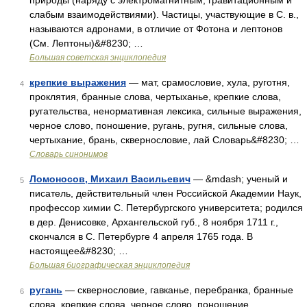
природы (наряду с электромагнитным, гравитационным и
слабым взаимодействиями). Частицы, участвующие в С. в.,
называются адронами, в отличие от Фотона и лептонов
(См. Лептоны)&#8230; …
Большая советская энциклопедия
крепкие выражения
— мат, срамословие, хула, руготня,
4
проклятия, бранные слова, чертыханье, крепкие слова,
ругательства, ненормативная лексика, сильные выражения,
черное слово, поношение, ругань, ругня, сильные слова,
чертыхание, брань, сквернословие, лай Словарь&#8230; …
Словарь синонимов
Ломоносов, Михаил Васильевич
— &mdash; ученый и
5
писатель, действительный член Российской Академии Наук,
профессор химии С. Петербургского университета; родился
в дер. Денисовке, Архангельской губ., 8 ноября 1711 г.,
скончался в С. Петербурге 4 апреля 1765 года. В
настоящее&#8230; …
Большая биографическая энциклопедия
ругань
— сквернословие, гавканье, перебранка, бранные
6
слова, крепкие слова, черное слово, поношение,